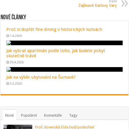
Další
Zajímavé Karlovy Vary
Nové články
Proč si dopřát fine dining v historických kulisách
1.6.2026
Jak vybrat apartmán podle toho, jak budete pobyt
skutečně trávit
29.4.2026
Jak na výběr ubytování na Šumavě?
3.3.2026
Nové
Populární
Komentáře
Tagy
Proč slovenská čísla budí podezření