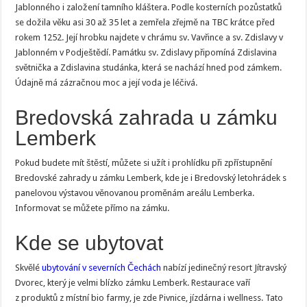
Jablonného i založení tamního kláštera. Podle kosterních pozůstatků
se dožila věku asi 30 až 35 let a zemřela zřejmě na TBC krátce před
rokem 1252. Její hrobku najdete v chrámu sv. Vavřince a sv. Zdislavy v
Jablonném v Podještědí. Památku sv. Zdislavy připomíná Zdislavina
světnička a Zdislavina studánka, která se nachází hned pod zámkem.
Údajně má zázračnou moc a její voda je léčivá.
Bredovská zahrada u zámku
Lemberk
Pokud budete mít štěstí, můžete si užít i prohlídku při zpřístupnění
Bredovské zahrady u zámku Lemberk, kde je i Bredovský letohrádek s
panelovou výstavou věnovanou proměnám areálu Lemberka.
Informovat se můžete přímo na zámku.
Kde se ubytovat
Skvělé
ubytování v severních Čechách
nabízí jedinečný resort
Jítravský
Dvorec, který je velmi blízko zámku Lemberk. Restaurace vaří
z produktů z místní bio farmy, je zde Pivnice, jízdárna i wellness. Tato