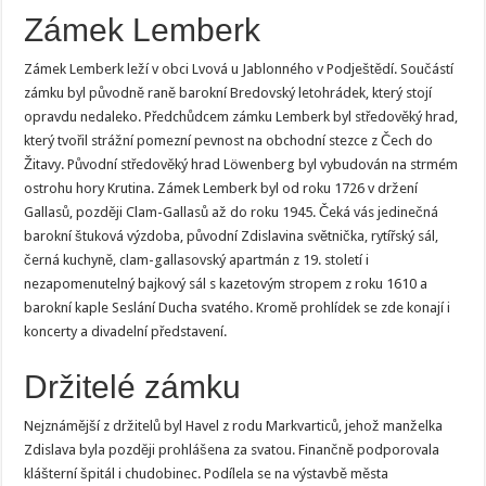
Zámek Lemberk
Zámek Lemberk leží v obci Lvová u Jablonného v Podještědí. Součástí
zámku byl původně raně barokní Bredovský letohrádek, který stojí
opravdu nedaleko. Předchůdcem zámku Lemberk byl středověký hrad,
který tvořil strážní pomezní pevnost na obchodní stezce z Čech do
Žitavy. Původní středověký hrad Löwenberg byl vybudován na strmém
ostrohu hory Krutina. Zámek Lemberk byl od roku 1726 v držení
Gallasů, později Clam-Gallasů až do roku 1945. Čeká vás jedinečná
barokní štuková výzdoba, původní Zdislavina světnička, rytířský sál,
černá kuchyně, clam-gallasovský apartmán z 19. století i
nezapomenutelný bajkový sál s kazetovým stropem z roku 1610 a
barokní kaple Seslání Ducha svatého. Kromě prohlídek se zde konají i
koncerty a divadelní představení.
Držitelé zámku
Nejznámější z držitelů byl Havel z rodu Markvarticů, jehož manželka
Zdislava byla později prohlášena za svatou. Finančně podporovala
klášterní špitál i chudobinec. Podílela se na výstavbě města