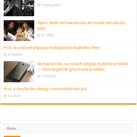
3 týdny před
Výlet v dešti není katastrofa, ale musíte mít záložní
plán
6.7.2026
Proč se cestovní příprava neobejde bez kvalitního čtení
27.6.2026
Neznámé číslo na cestách nebývá zbytečný problém
— bývá zbytečně ignorovaný problém
11.6.2026
Proč si dopřát fine dining v historických kulisách
1.6.2026