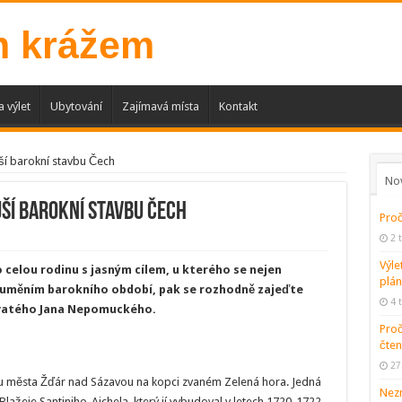
a výlet
Ubytování
Zajímavá místa
Kontakt
jší barokní stavbu Čech
No
jší barokní stavbu Čech
Proč
2 
Výle
o celou rodinu s jasným cílem, u kterého se nejen
plán
 uměním barokního období, pak se rozhodně zajeďte
4 
Svatého Jana Nepomuckého.
Proč
čten
27
zí u města Žďár nad Sázavou na kopci zvaném Zelená hora. Jedná
Nezn
Blažeje Santiniho-Aichela, který jí vybudoval v letech 1720-1722.