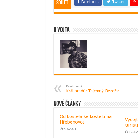
Facebook
Twitter
Sdílet
O Vojta
Předchozí
Král hradů: Tajemný Bezděz
Nové články
Od kostela ke kostelu na
Vydejt
Hřebenovce
turist
6.5.2021
17.3.