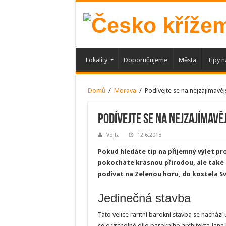
Lokality
Doporučujeme
Města
Tipy n
Domů
/
Morava
/
Podívejte se na nejzajímavě
Podívejte se na nejzajímavě
Vojta
12.6.2018
Pokud hledáte tip na příjemný výlet pr
pokocháte krásnou přírodou, ale také
podívat na Zelenou horu, do kostela 
Jedinečná stavba
Tato velice raritní barokní stavba se nachá
se o vrcholné dílo barokního architekta Jana 