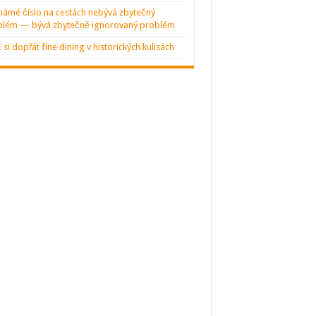
ámé číslo na cestách nebývá zbytečný
blém — bývá zbytečně ignorovaný problém
 si dopřát fine dining v historických kulisách