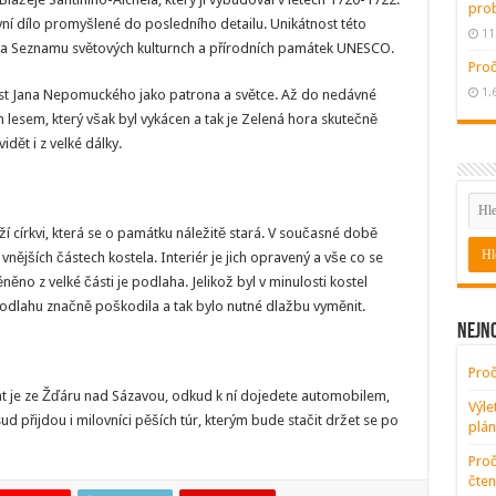
pro
vní dílo promyšlené do posledního detailu. Unikátnost této
11
a na Seznamu světových kulturnch a přírodních památek UNESCO.
Proč
1.
ost Jana Nepomuckého jako patrona a světce. Až do nedávné
esem, který však byl vykácen a tak je Zelená hora skutečně
idět i z velké dálky.
 církvi, která se o památku náležitě stará. V současné době
nějších částech kostela. Interiér je jich opravený a vše co se
ěno z velké části je podlaha. Jelikož byl v minulosti kostel
podlahu značně poškodila a tak bylo nutné dlažbu vyměnit.
Nejno
Proč
at je ze Žďáru nad Sázavou, odkud k ní dojedete automobilem,
Výle
d přijdou i milovníci pěších túr, kterým bude stačit držet se po
plán
Proč
čten