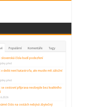
vé
Populární
Komentáře
Tagy
 slovenská čísla budí podezření
týdny před
t v dešti není katastrofa, ale musíte mít záložní
týdny před
 se cestovní příprava neobejde bez kvalitního
í
.6.2026
ámé číslo na cestách nebývá zbytečný