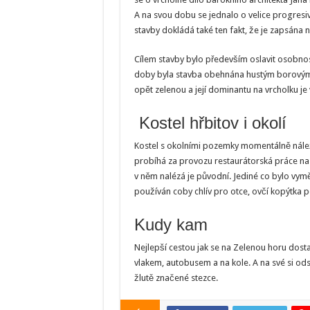
A na svou dobu se jednalo o velice progresi
stavby dokládá také ten fakt, že je zapsán
Cílem stavby bylo především oslavit osobn
doby byla stavba obehnána hustým borovým l
opět zelenou a její dominantu na vrcholku je v
Kostel hřbitov i okolí
Kostel s okolními pozemky momentálně náleží
probíhá za provozu restaurátorská práce na v
v něm nalézá je původní. Jediné co bylo vyměn
používán coby chlív pro otce, ovčí kopýtka 
Kudy kam
Nejlepší cestou jak se na Zelenou horu dost
vlakem, autobusem a na kole. A na své si odsu
žlutě značené stezce.