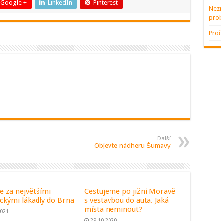
Google +
LinkedIn
Pinterest
Nezn
pro
Proč
Další
Objevte nádheru Šumavy
e za největšími
Cestujeme po jižní Moravě
ickými lákadly do Brna
s vestavbou do auta. Jaká
místa neminout?
2021
29.10.2020