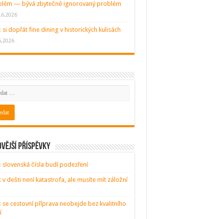
blém — bývá zbytečně ignorovaný problém
.6.2026
 si dopřát fine dining v historických kulisách
6.2026
vější příspěvky
 slovenská čísla budí podezření
t v dešti není katastrofa, ale musíte mít záložní
 se cestovní příprava neobejde bez kvalitního
í