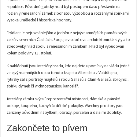
republice. Původně gotický hrad byl postupem času přestavěn na
rozlehlý renesanční zámek s bohatou výzdobou a rozsáhlými sbírkami
vysoké umělecké i historické hodnoty.
Frýdlant je nejrozsáhlejším a jedním z nejvýznamnějších památkových
celků v severních Čechách. Spojuje v sobě dva architektonické styly a to
středověký hrad spolu s renesančním zámkem. Hrad byl vybudován
kolem poloviny 13. století.
K nahlédnutí jsou interiéry hradu, kde najdete upomínky na vládu jedné
z nejvýznamnějších osob tohoto kraje to Albrechta z Valdštejna,
rytířský sál s portréty majitelů z rodu Gallasů a Clam-Gallasů, zbrojnici,
sbírku dýmek či vrchnostenskou kancelář.
Interiéry zámku skýtají reprezentační místnosti, dámské a pánské
pokoje, koupelnu, kuchyň či dětské pokojíky. Všechny prostory jsou
zařízeny původním nábytkem, obrazy, porcelán a dalšími doplňky.
Zakončete to pívem