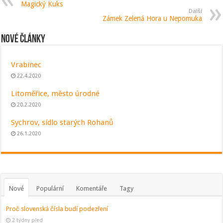
Magický Kuks
Další
Zámek Zelená Hora u Nepomuka
Nové články
Vrabinec
22.4.2020
Litoměřice, město úrodné
20.2.2020
Sychrov, sídlo starých Rohanů
26.1.2020
Nové
Populární
Komentáře
Tagy
Proč slovenská čísla budí podezření
2 týdny před