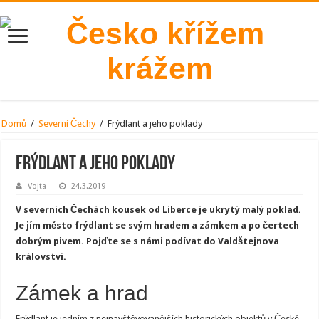
Domů
/
Severní Čechy
/
Frýdlant a jeho poklady
Frýdlant a jeho poklady
Vojta
24.3.2019
V severních Čechách kousek od Liberce je ukrytý malý poklad.
Je jím město frýdlant se svým hradem a zámkem a po čertech
dobrým pivem. Pojďte se s námi podívat do Valdštejnova
království.
Zámek a hrad
Frýdlant je jedním z nejnavštěvovanějších historických objektů v České