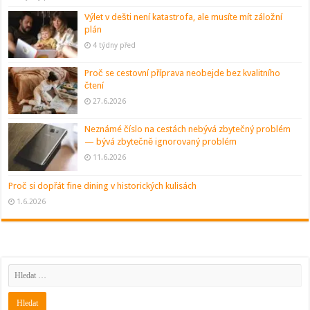
Výlet v dešti není katastrofa, ale musíte mít záložní
plán
4 týdny před
Proč se cestovní příprava neobejde bez kvalitního
čtení
27.6.2026
Neznámé číslo na cestách nebývá zbytečný problém
— bývá zbytečně ignorovaný problém
11.6.2026
Proč si dopřát fine dining v historických kulisách
1.6.2026