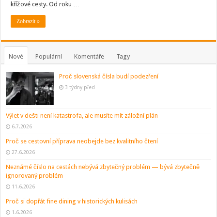
do
křížové cesty. Od roku …
Lužických
hor
Zobrazit »
Nové
Populární
Komentáře
Tagy
Proč slovenská čísla budí podezření
3 týdny před
Výlet v dešti není katastrofa, ale musíte mít záložní plán
6.7.2026
Proč se cestovní příprava neobejde bez kvalitního čtení
27.6.2026
Neznámé číslo na cestách nebývá zbytečný problém — bývá zbytečně
ignorovaný problém
11.6.2026
Proč si dopřát fine dining v historických kulisách
1.6.2026