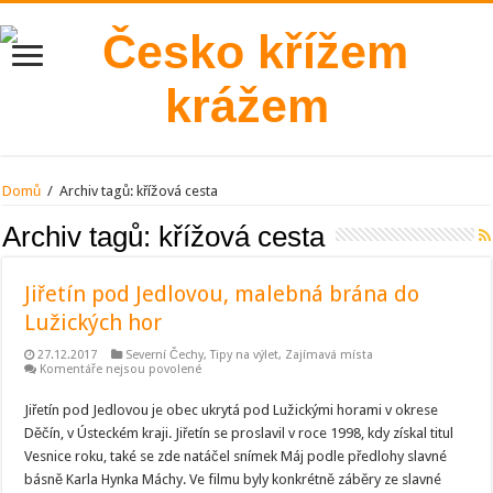
Domů
/
Archiv tagů:
křížová cesta
Archiv tagů:
křížová cesta
Jiřetín pod Jedlovou, malebná brána do
Lužických hor
27.12.2017
Severní Čechy
,
Tipy na výlet
,
Zajímavá místa
u
Komentáře nejsou povolené
textu
s
Jiřetín pod Jedlovou je obec ukrytá pod Lužickými horami v okrese
názvem
Jiřetín
Děčín, v Ústeckém kraji. Jiřetín se proslavil v roce 1998, kdy získal titul
pod
Jedlovou,
Vesnice roku, také se zde natáčel snímek Máj podle předlohy slavné
malebná
básně Karla Hynka Máchy. Ve filmu byly konkrétně záběry ze slavné
brána