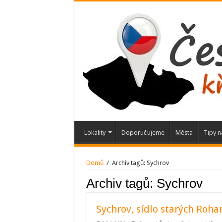
Lokality
Doporučujeme
Města
Tipy n
Domů
/
Archiv tagů:
Sychrov
Archiv tagů:
Sychrov
Sychrov, sídlo starých Roha