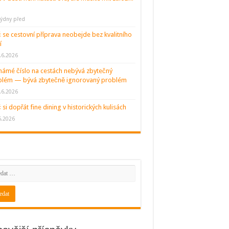
týdny před
 se cestovní příprava neobejde bez kvalitního
í
.6.2026
ámé číslo na cestách nebývá zbytečný
blém — bývá zbytečně ignorovaný problém
.6.2026
 si dopřát fine dining v historických kulisách
6.2026