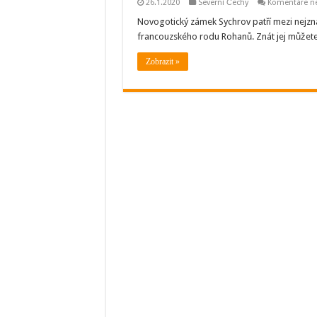
26.1.2020
Severní Čechy
Komentáře n
Novogotický zámek Sychrov patří mezi nejzn
francouzského rodu Rohanů. Znát jej můžete 
Zobrazit »