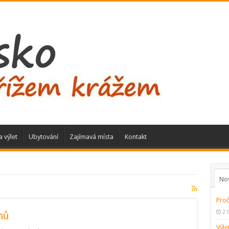
a výlet
Ubytování
Zajímavá místa
Kontakt
No
Proč
2 
nů
Výle