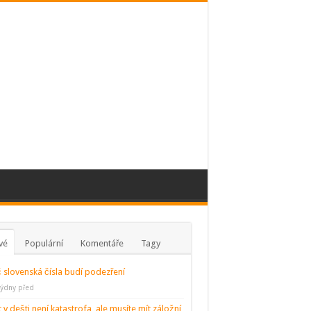
vé
Populární
Komentáře
Tagy
 slovenská čísla budí podezření
týdny před
t v dešti není katastrofa, ale musíte mít záložní