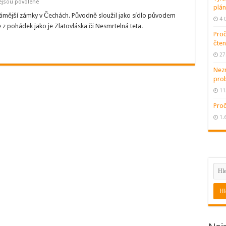
u
ejsou povolené
plán
textu
s
ámější zámky v Čechách. Původně sloužil jako sídlo původem
4 
názvem
z pohádek jako je Zlatovláska či Nesmrtelná teta.
Sychrov,
Proč
sídlo
starých
čten
Rohanů
27
Nezn
pro
11
Proč
1.