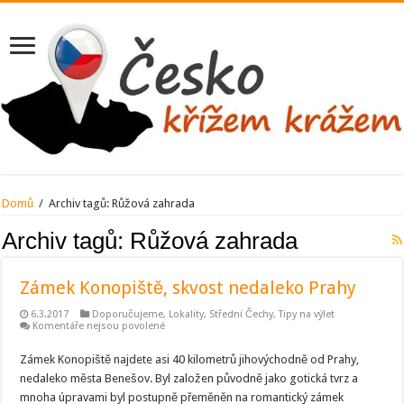
Domů
/
Archiv tagů:
Růžová zahrada
Archiv tagů:
Růžová zahrada
Zámek Konopiště, skvost nedaleko Prahy
6.3.2017
Doporučujeme
,
Lokality
,
Střední Čechy
,
Tipy na výlet
u
Komentáře nejsou povolené
textu
s
Zámek Konopiště najdete asi 40 kilometrů jihovýchodně od Prahy,
názvem
Zámek
nedaleko města Benešov. Byl založen původně jako gotická tvrz a
Konopiště,
skvost
mnoha úpravami byl postupně přeměněn na romantický zámek