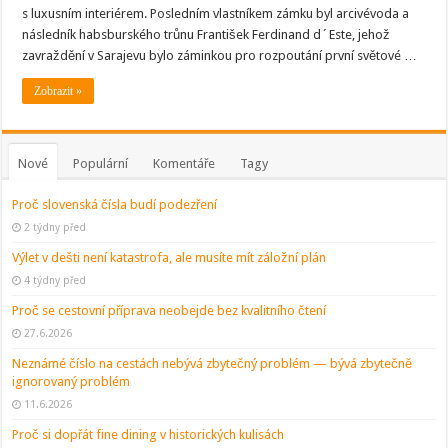
nedaleko
s luxusním interiérem. Posledním vlastníkem zámku byl arcivévoda a
Prahy
následník habsburského trůnu František Ferdinand d´Este, jehož
zavraždění v Sarajevu bylo záminkou pro rozpoutání první světové …
Zobrazit »
Nové
Populární
Komentáře
Tagy
Proč slovenská čísla budí podezření
2 týdny před
Výlet v dešti není katastrofa, ale musíte mít záložní plán
4 týdny před
Proč se cestovní příprava neobejde bez kvalitního čtení
27.6.2026
Neznámé číslo na cestách nebývá zbytečný problém — bývá zbytečně
ignorovaný problém
11.6.2026
Proč si dopřát fine dining v historických kulisách