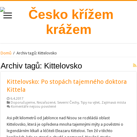
Domů
/
Archiv tagů:
Kittelovsko
Archiv tagů:
Kittelovsko
Kittelovsko: Po stopách tajemného doktora
Kittela
6.4.2017
Doporučujeme
,
Nezařazené
,
Severní Čechy
,
Tipy na výlet
,
Zajímavá místa
u
Komentáře nejsou povolené
textu
s
Asi pět kilometrů od Jablonce nad Nisou se rozkládá oblast
názvem
Kittelovsko:
Kittelovsko, která je opředena mnoha tajemnými mýty a pověstmi o
Po
stopách
legendárním lékaři a léčiteli Eleazaru Kittelovi. Ten žil v těchto
tajemného