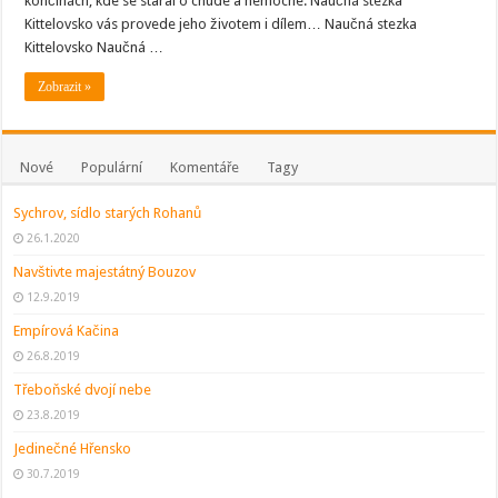
končinách, kde se staral o chudé a nemocné. Naučná stezka
doktora
Kittela
Kittelovsko vás provede jeho životem i dílem… Naučná stezka
Kittelovsko Naučná …
Zobrazit »
Nové
Populární
Komentáře
Tagy
Sychrov, sídlo starých Rohanů
26.1.2020
Navštivte majestátný Bouzov
12.9.2019
Empírová Kačina
26.8.2019
Třeboňské dvojí nebe
23.8.2019
Jedinečné Hřensko
30.7.2019