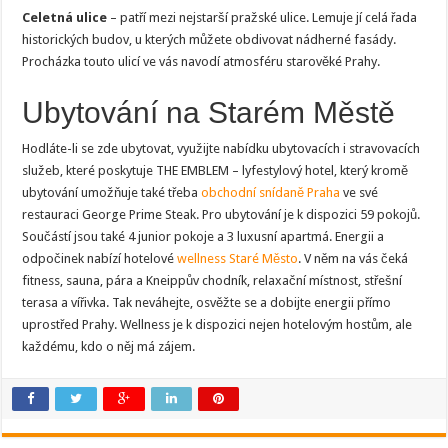
Celetná ulice
– patří mezi nejstarší pražské ulice. Lemuje jí celá řada
historických budov, u kterých můžete obdivovat nádherné fasády.
Procházka touto ulicí ve vás navodí atmosféru starověké Prahy.
Ubytování na Starém Městě
Hodláte-li se zde ubytovat, využijte nabídku ubytovacích i stravovacích
služeb, které poskytuje THE EMBLEM – lyfestylový hotel, který kromě
ubytování umožňuje také třeba
obchodní snídaně Praha
ve své
restauraci George Prime Steak. Pro ubytování je k dispozici 59 pokojů.
Součástí jsou také 4 junior pokoje a 3 luxusní apartmá. Energii a
odpočinek nabízí hotelové
wellness Staré Město
. V něm na vás čeká
fitness, sauna, pára a Kneippův chodník, relaxační místnost, střešní
terasa a vířivka. Tak neváhejte, osvěžte se a dobijte energii přímo
uprostřed Prahy. Wellness je k dispozici nejen hotelovým hostům, ale
každému, kdo o něj má zájem.