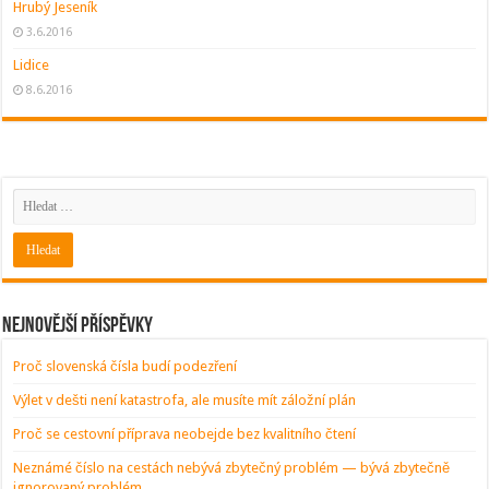
Hrubý Jeseník
3.6.2016
Lidice
8.6.2016
Nejnovější příspěvky
Proč slovenská čísla budí podezření
Výlet v dešti není katastrofa, ale musíte mít záložní plán
Proč se cestovní příprava neobejde bez kvalitního čtení
Neznámé číslo na cestách nebývá zbytečný problém — bývá zbytečně
ignorovaný problém