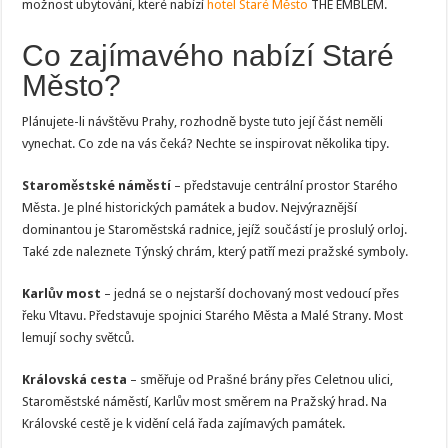
možnost ubytování, které nabízí
hotel Staré Město
THE EMBLEM.
Co zajímavého nabízí Staré
Město?
Plánujete-li návštěvu Prahy, rozhodně byste tuto její část neměli
vynechat. Co zde na vás čeká? Nechte se inspirovat několika tipy.
Staroměstské náměstí
– představuje centrální prostor Starého
Města. Je plné historických památek a budov. Nejvýraznější
dominantou je Staroměstská radnice, jejíž součástí je proslulý orloj.
Také zde naleznete Týnský chrám, který patří mezi pražské symboly.
Karlův most
– jedná se o nejstarší dochovaný most vedoucí přes
řeku Vltavu. Představuje spojnici Starého Města a Malé Strany. Most
lemují sochy světců.
Královská cesta
– směřuje od Prašné brány přes Celetnou ulici,
Staroměstské náměstí, Karlův most směrem na Pražský hrad. Na
Královské cestě je k vidění celá řada zajímavých památek.