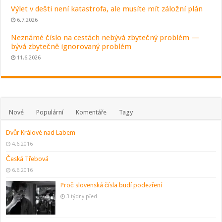
Výlet v dešti není katastrofa, ale musíte mít záložní plán
6.7.2026
Neznámé číslo na cestách nebývá zbytečný problém —
bývá zbytečně ignorovaný problém
11.6.2026
Nové
Populární
Komentáře
Tagy
Dvůr Králové nad Labem
4.6.2016
Česká Třebová
6.6.2016
Proč slovenská čísla budí podezření
3 týdny před