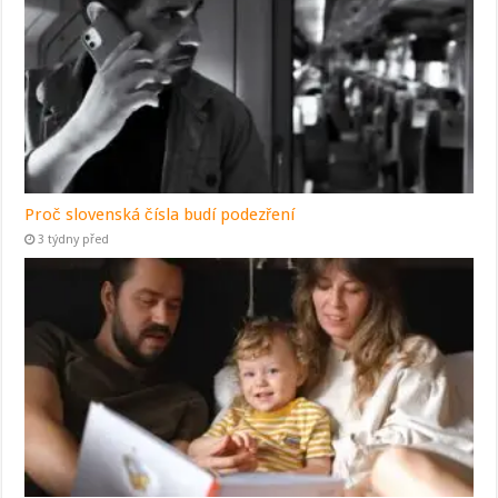
Proč slovenská čísla budí podezření
3 týdny před