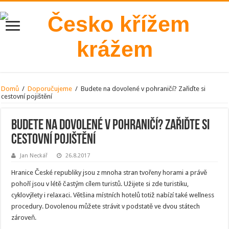
Domů
/
Doporučujeme
/
Budete na dovolené v pohraničí? Zařiďte si
cestovní pojištění
Budete na dovolené v pohraničí? Zařiďte si
cestovní pojištění
Jan Neckář
26.8.2017
Hranice České republiky jsou z mnoha stran tvořeny horami a právě
pohoří jsou v létě častým cílem turistů. Užijete si zde turistiku,
cyklovýlety i relaxaci. Většina místních hotelů totiž nabízí také wellness
procedury. Dovolenou můžete strávit v podstatě ve dvou státech
zároveň.