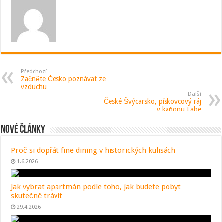
Předchozí
Začněte Česko poznávat ze
vzduchu
Další
České Švýcarsko, pískovcový ráj
v kaňonu Labe
Nové články
Proč si dopřát fine dining v historických kulisách
1.6.2026
Jak vybrat apartmán podle toho, jak budete pobyt
skutečně trávit
29.4.2026