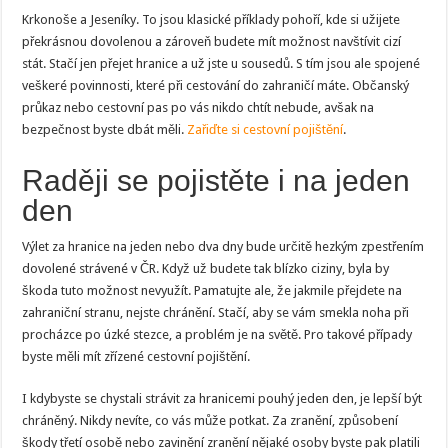
Krkonoše a Jeseníky. To jsou klasické příklady pohoří, kde si užijete
překrásnou dovolenou a zároveň budete mít možnost navštívit cizí
stát. Stačí jen přejet hranice a už jste u sousedů. S tím jsou ale spojené
veškeré povinnosti, které při cestování do zahraničí máte. Občanský
průkaz nebo cestovní pas po vás nikdo chtít nebude, avšak na
bezpečnost byste dbát měli.
Zařiďte si cestovní pojištění
.
Raději se pojistěte i na jeden
den
Výlet za hranice na jeden nebo dva dny bude určitě hezkým zpestřením
dovolené strávené v ČR. Když už budete tak blízko ciziny, byla by
škoda tuto možnost nevyužít. Pamatujte ale, že jakmile přejdete na
zahraniční stranu, nejste chránění. Stačí, aby se vám smekla noha při
procházce po úzké stezce, a problém je na světě. Pro takové případy
byste měli mít zřízené cestovní pojištění.
I kdybyste se chystali strávit za hranicemi pouhý jeden den, je lepší být
chráněný. Nikdy nevíte, co vás může potkat. Za zranění, způsobení
škody třetí osobě nebo zavinění zranění nějaké osoby byste pak platili