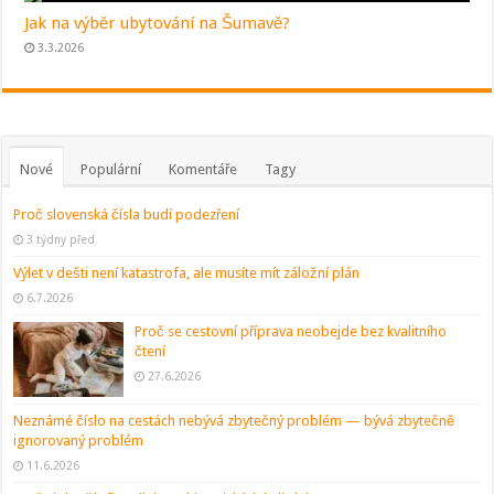
Jak na výběr ubytování na Šumavě?
3.3.2026
Nové
Populární
Komentáře
Tagy
Proč slovenská čísla budí podezření
3 týdny před
Výlet v dešti není katastrofa, ale musíte mít záložní plán
6.7.2026
Proč se cestovní příprava neobejde bez kvalitního
čtení
27.6.2026
Neznámé číslo na cestách nebývá zbytečný problém — bývá zbytečně
ignorovaný problém
11.6.2026